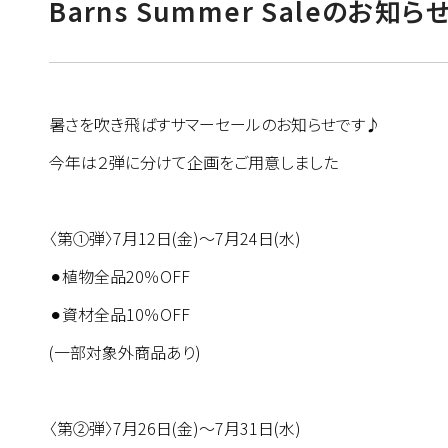
Barns Summer Saleのお知ら
暑さを吹き飛ばすサマーセールのお知らせです♪
今年は２弾に分けて企画をご用意しました
〈第①弾〉7月12日(金)〜7月24日(水)
⚫︎植物全品20％OFF
⚫︎資材全品10％OFF
(一部対象外商品あり)
〈第②弾〉7月26日(金)〜7月31日(水)